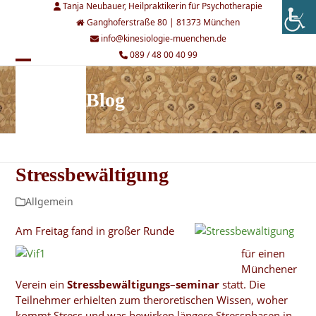
Skip
Tanja Neubauer, Heilpraktikerin für Psychotherapie
to
Ganghoferstraße 80 | 81373 München
content
info@kinesiologie-muenchen.de
089 / 48 00 40 99
Open
Close
mobile
mobile
Blog
menu
menu
Stressbewältigung
Allgemein
Am Freitag fand in großer Runde
für einen
Münchener
Verein ein
Stressbewältigungs
–
seminar
statt. Die
Teilnehmer erhielten zum theroretischen Wissen, woher
kommt Stress und was bewirken längere Stressphasen in