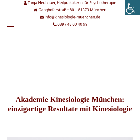
Skip
Tanja Neubauer, Heilpraktikerin für Psychotherapie
to
Ganghoferstraße 80 | 81373 München
content
info@kinesiologie-muenchen.de
089 / 48 00 40 99
Open
Close
mobile
mobile
menu
menu
Akademie Kinesiologie München:
einzigartige Resultate mit Kinesiologie