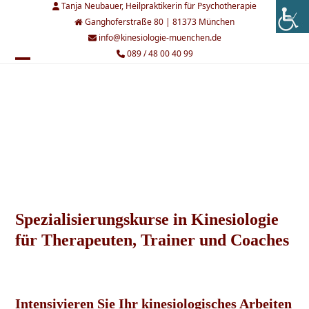
Skip
Tanja Neubauer, Heilpraktikerin für Psychotherapie
to
Ganghoferstraße 80 | 81373 München
content
info@kinesiologie-muenchen.de
089 / 48 00 40 99
Open
Close
mobile
mobile
menu
menu
Spezialisierungskurse in Kinesiologie
für Therapeuten, Trainer und Coaches
Intensivieren Sie Ihr kinesiologisches Arbeiten