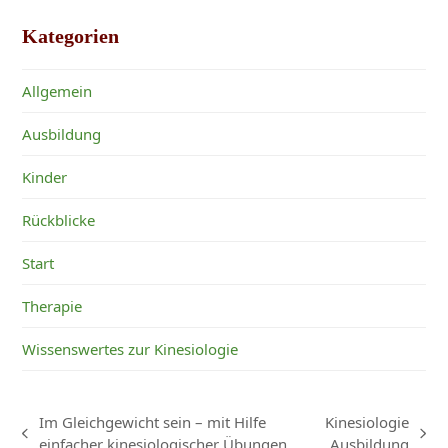
Kategorien
Allgemein
Ausbildung
Kinder
Rückblicke
Start
Therapie
Wissenswertes zur Kinesiologie
Im Gleichgewicht sein – mit Hilfe
Kinesiologie
vorheriger
Nächster
einfacher kinesiologischer Übungen
Ausbildung