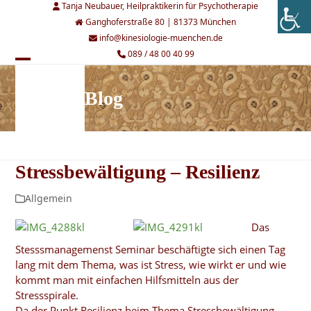
Skip
Tanja Neubauer, Heilpraktikerin für Psychotherapie
to
Ganghoferstraße 80 | 81373 München
content
info@kinesiologie-muenchen.de
089 / 48 00 40 99
Open
Close
mobile
mobile
Blog
menu
menu
Stressbewältigung – Resilienz
Allgemein
Das
Stesssmanagemenst Seminar beschäftigte sich einen Tag
lang mit dem Thema, was ist Stress, wie wirkt er und wie
kommt man mit einfachen Hilfsmitteln aus der
Stressspirale.
Da der Punkt Resilienz beim Thema Stressbewältigung