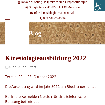
Skip
Tanja Neubauer, Heilpraktikerin für Psychotherapie
to
Ganghoferstraße 80 | 81373 München
content
info@kinesiologie-muenchen.de
089 / 48 00 40 99
Open
Close
mobile
mobile
Blog
menu
menu
Kinesiologieausbildung 2022
Ausbildung
,
Start
Termin: 20. – 23. Oktober 2022
Die Ausbildung wird im Jahr 2022 am Block unterrichtet.
Bei Interesse melden Sie sich für eine telefonische
Beratung bei mir oder