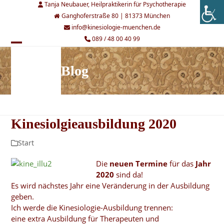
Skip
Tanja Neubauer, Heilpraktikerin für Psychotherapie
to
Ganghoferstraße 80 | 81373 München
content
info@kinesiologie-muenchen.de
089 / 48 00 40 99
Open
Close
mobile
mobile
Blog
menu
menu
Kinesiolgieausbildung 2020
Start
Die
neuen Termine
für das
Jahr
2020
sind da!
Es wird nächstes Jahr eine Veränderung in der Ausbildung
geben.
Ich werde die Kinesiologie-Ausbildung trennen:
eine extra Ausbildung für Therapeuten und