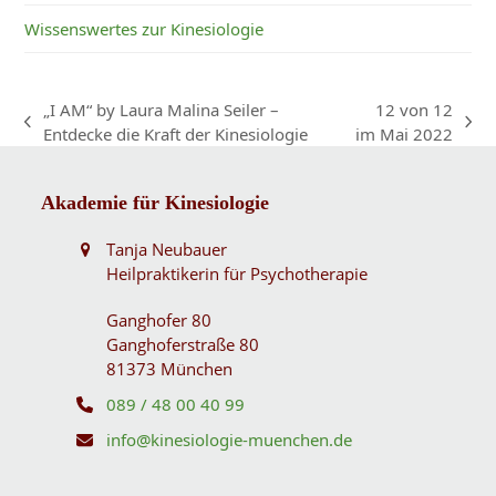
Wissenswertes zur Kinesiologie
„I AM“ by Laura Malina Seiler –
12 von 12
vorheriger
Nächster
Entdecke die Kraft der Kinesiologie
im Mai 2022
Beitrag:
Beitrag:
Akademie für Kinesiologie
Tanja Neubauer
Heilpraktikerin für Psychotherapie
Ganghofer 80
Ganghoferstraße 80
81373 München
089 / 48 00 40 99
info@kinesiologie-muenchen.de