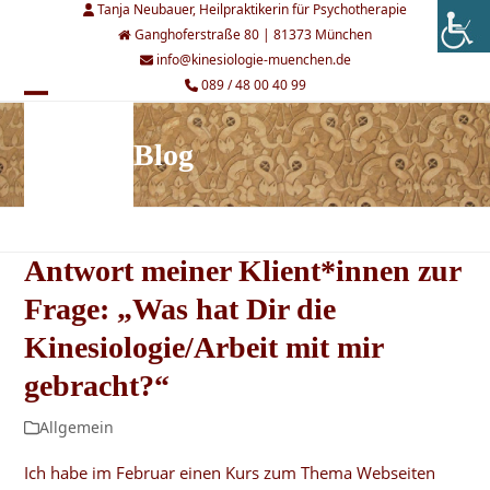
Skip
Tanja Neubauer, Heilpraktikerin für Psychotherapie
to
Ganghoferstraße 80 | 81373 München
content
info@kinesiologie-muenchen.de
089 / 48 00 40 99
Open
Close
mobile
mobile
Blog
menu
menu
Antwort meiner Klient*innen zur
Frage: „Was hat Dir die
Kinesiologie/Arbeit mit mir
gebracht?“
Allgemein
Ich habe im Februar einen Kurs zum Thema Webseiten