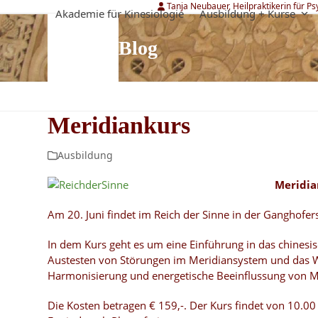
Skip
Tanja Neubauer, Heilpraktikerin für P
Akademie für Kinesiologie
Ausbildung + Kurse
to
content
Blog
Meridiankurs
Ausbildung
Meridia
Am 20. Juni findet im Reich der Sinne in der Ganghofe
In dem Kurs geht es um eine Einführung in das chinesi
Austesten von Störungen im Meridiansystem und das Wi
Harmonisierung und energetische Beeinflussung von M
Die Kosten betragen € 159,-. Der Kurs findet von 10.00 